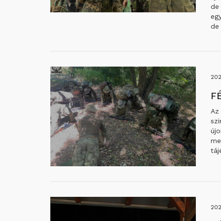
de 
egy
de 
202
F
Az
sz
újo
met
tá
202