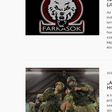
(
Az 
in
ism
ne
hon
sze
ké
elv
202
„
H
A 
pró
sze
új