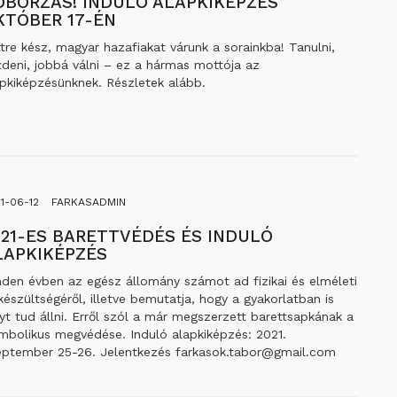
OBORZÁS! INDULÓ ALAPKIKÉPZÉS
KTÓBER 17-ÉN
tre kész, magyar hazafiakat várunk a sorainkba! Tanulni,
deni, jobbá válni – ez a hármas mottója az
apkiképzésünknek. Részletek alább.
1-06-12
FARKASADMIN
021-ES BARETTVÉDÉS ÉS INDULÓ
LAPKIKÉPZÉS
nden évben az egész állomány számot ad fizikai és elméleti
készültségéről, illetve bemutatja, hogy a gyakorlatban is
yt tud állni. Erről szól a már megszerzett barettsapkának a
imbolikus megvédése. Induló alapkiképzés: 2021.
eptember 25-26. Jelentkezés farkasok.tabor@gmail.com