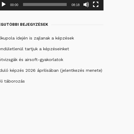
00:00
08:18
EGUTÓBBI BEJEGYZÉSEK
kupola idején is zajlanak a képzések
ndületlenül tartjuk a képzéseinket
tvizsgák és airsoft-gyakorlatok
duló képzés 2026 áprilisában (jelentkezés menete)
li táborozás