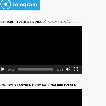
021: BARETTVÉDÉS ÉS INDULÓ ALAPKIKÉPZÉS
deólejátszó
00:00
02:33
ÁRMEGYÉS LÁNYKÉNT EGY KATONAI KIKÉPZÉSEN
deólejátszó