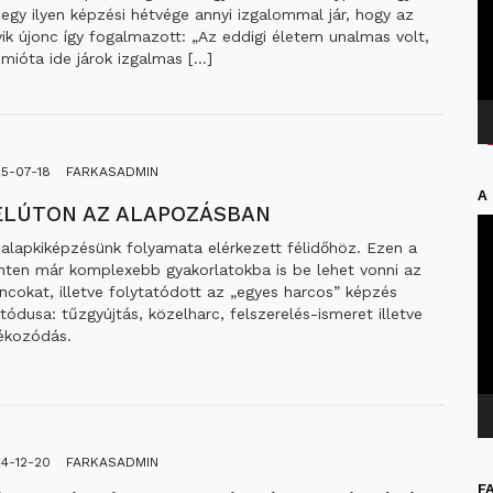
egy ilyen képzési hétvége annyi izgalommal jár, hogy az
ik újonc így fogalmazott: „Az eddigi életem unalmas volt,
mióta ide járok izgalmas […]
5-07-18
FARKASADMIN
A
ÉLÚTON AZ ALAPOZÁSBAN
Vi
 alapkiképzésünk folyamata elérkezett félidőhöz. Ezen a
inten már komplexebb gyakorlatokba is be lehet vonni az
ncokat, illetve folytatódott az „egyes harcos” képzés
ódusa: tűzgyújtás, közelharc, felszerelés-ismeret illetve
jékozódás.
4-12-20
FARKASADMIN
F