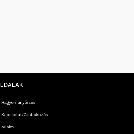
LDALAK
Hagyományőrzés
Kapcsolat/Csatlakozás
Milsim