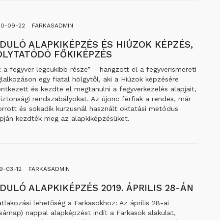
20-09-22
FARKASADMIN
NDULÓ ALAPKIKÉPZÉS ÉS HIÚZOK KÉPZÉS,
OLYTATÓDÓ FŐKIKÉPZÉS
 a fegyver legcukibb része” – hangzott el a fegyverismereti
lalkozáson egy fiatal hölgytől, aki a Hiúzok képzésére
entkezett és kezdte el megtanulni a fegyverkezelés alapjait,
iztonsági rendszabályokat. Az újonc férfiak a rendes, már
orrott és sokadik kurzusnál használt oktatási metódus
apján kezdték meg az alapkiképzésüket.
9-03-12
FARKASADMIN
NDULÓ ALAPKIKÉPZÉS 2019. ÁPRILIS 28-ÁN
tlakozási lehetőség a Farkasokhoz: Az április 28-ai
sárnap) nappal alapképzést indít a Farkasok alakulat,