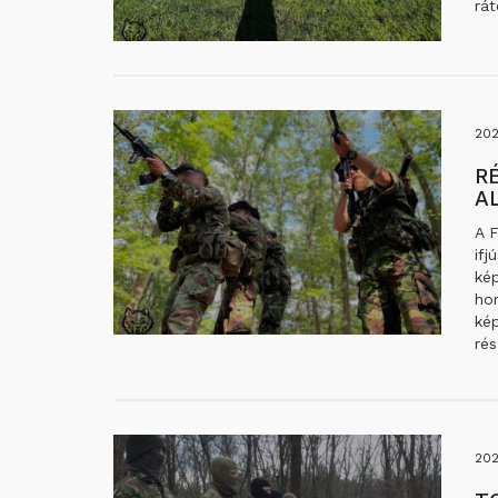
rá
20
R
A
A F
ifj
ké
ho
ké
rés
202