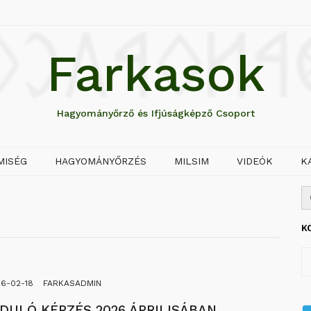
Farkasok
Hagyományőrző és Ifjúságképző Csoport
MISÉG
HAGYOMÁNYŐRZÉS
MILSIM
VIDEÓK
K
K
6-02-18
FARKASADMIN
NDULÓ KÉPZÉS 2026 ÁPRILISÁBAN