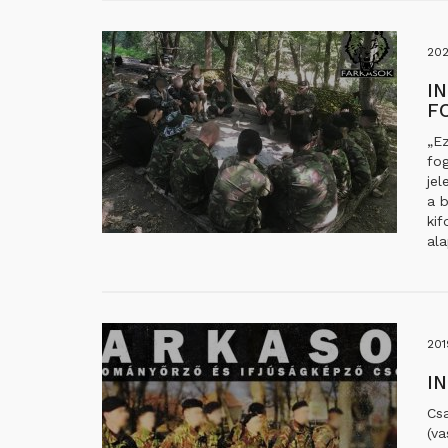
20
I
F
„Ez
fog
jel
a b
kif
al
201
I
Csa
(va