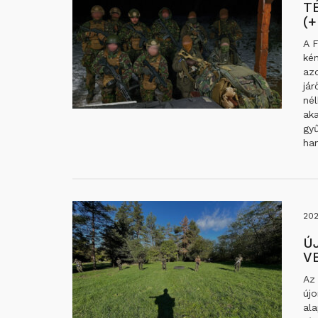
T
(
A F
kén
az
jár
nél
aka
gyű
han
202
Ú
V
Az 
újo
ala