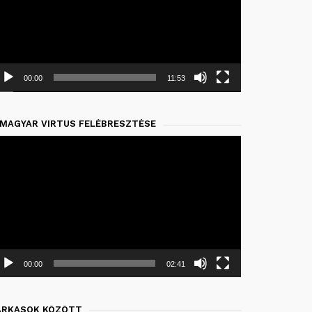
00:00
11:53
 MAGYAR VIRTUS FELÉBRESZTÉSE
deólejátszó
00:00
02:41
ARKASOK KÖZÖTT