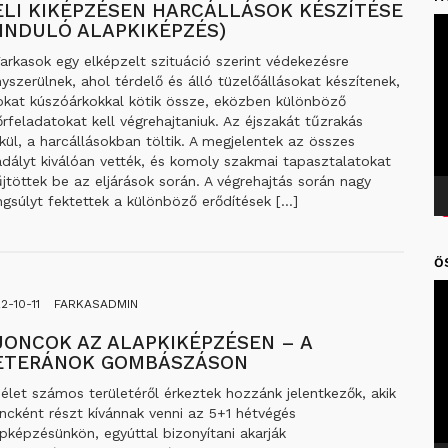
ÉLI KIKÉPZÉSEN HARCÁLLÁSOK KÉSZÍTÉSE
Vi
+INDULÓ ALAPKIKÉPZÉS)
arkasok egy elképzelt szituáció szerint védekezésre
yszerülnek, ahol térdelő és álló tüzelőállásokat készítenek,
okat kúszóárkokkal kötik össze, eközben különböző
őrfeladatokat kell végrehajtaniuk. Az éjszakát tűzrakás
kül, a harcállásokban töltik. A megjelentek az összes
dályt kiválóan vették, és komoly szakmai tapasztalatokat
jtöttek be az eljárások során. A végrehajtás során nagy
gsúlyt fektettek a különböző erődítések […]
Ő
Vi
2-10-11
FARKASADMIN
JONCOK AZ ALAPKIKÉPZÉSEN – A
ETERÁNOK GOMBÁSZÁSON
élet számos területéről érkeztek hozzánk jelentkezők, akik
ncként részt kívánnak venni az 5+1 hétvégés
pképzésünkön, egyúttal bizonyítani akarják