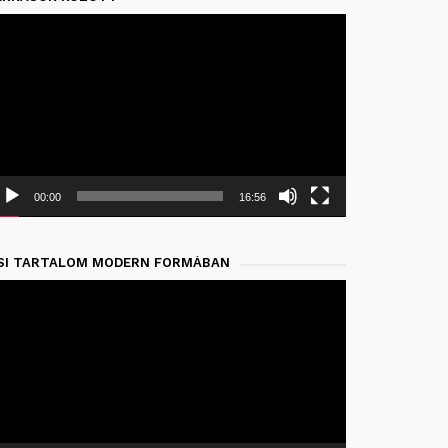
deólejátszó
00:00
16:56
SI TARTALOM MODERN FORMÁBAN
deólejátszó