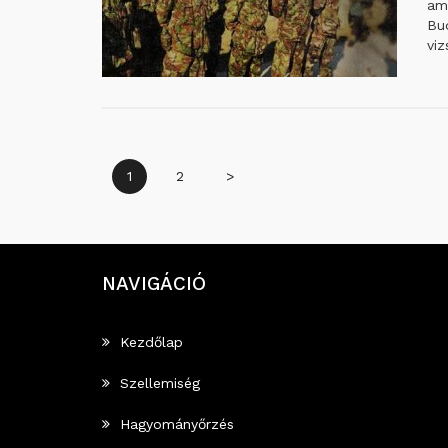
am
Bu
viz
Bejegyzések
1
2
>
lapozása
NAVIGÁCIÓ
Kezdőlap
Szellemiség
Hagyományőrzés