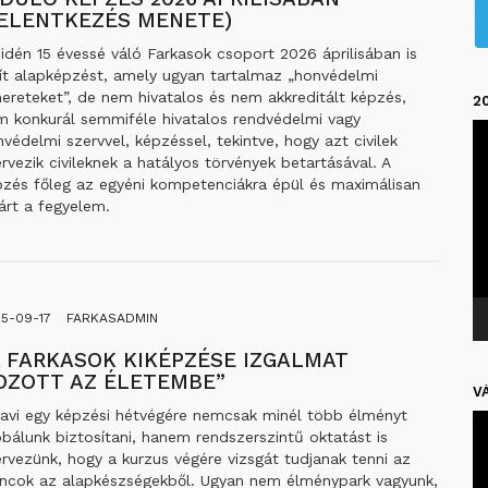
JELENTKEZÉS MENETE)
idén 15 évessé váló Farkasok csoport 2026 áprilisában is
dít alapképzést, amely ugyan tartalmaz „honvédelmi
ereteket”, de nem hivatalos és nem akkreditált képzés,
2
m konkurál semmiféle hivatalos rendvédelmi vagy
Vi
védelmi szervvel, képzéssel, tekintve, hogy azt civilek
rvezik civileknek a hatályos törvények betartásával. A
pzés főleg az egyéni kompetenciákra épül és maximálisan
árt a fegyelem.
5-09-17
FARKASADMIN
A FARKASOK KIKÉPZÉSE IZGALMAT
OZOTT AZ ÉLETEMBE”
V
havi egy képzési hétvégére nemcsak minél több élményt
Vi
bálunk biztosítani, hanem rendszerszintű oktatást is
rvezünk, hogy a kurzus végére vizsgát tudjanak tenni az
oncok az alapkészségekből. Ugyan nem élménypark vagyunk,