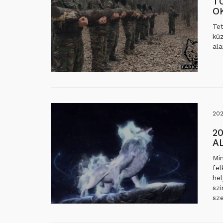
T
O
Tet
küz
al
202
2
A
Mi
fel
hel
sz
sz