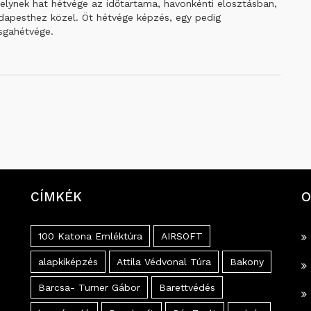
elynek hat hétvége az időtartama, havonkénti elosztásban,
dapesthez közel. Öt hétvége képzés, egy pedig
sgahétvége.
CÍMKÉK
O
100 Katona Emléktúra
AIRSOFT
alapkiképzés
Attila Védvonal Túra
Bakony
Barcsa- Turner Gábor
Barettvédés