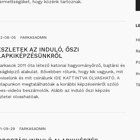
termettségüket, hogy közénk tartoznak.
L
22-08-05
FARKASADMIN
Hő
ÉSZLETEK AZ INDULÓ, ŐSZI
Re
LAPKIKÉPZÉSÜNKRŐL
Pó
arkasok 2011 óta létező katonai hagyományőrző, bajtársi és
úságképző alakulat. Bővebben rólunk, hogy kik vagyunk, mit
In
pviselünk és mit csinálunk IDE KATTINTVA OLVASHATÓ. A
nlapunkon megtalálhatóak a korábbi képzéseinkről szóló
Té
pes-videós beszámolók. Alább az induló őszi képzés
zletei olvashatóak.
1-09-29
FARKASADMIN