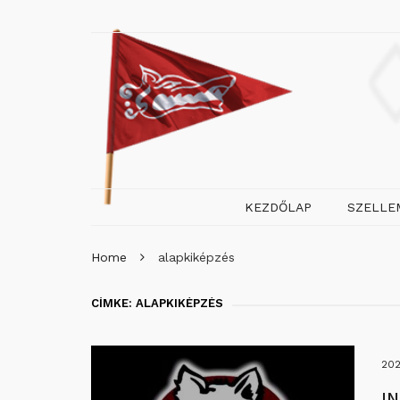
KEZDŐLAP
SZELLE
Home
alapkiképzés
CÍMKE:
ALAPKIKÉPZÉS
202
I