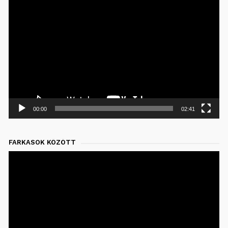
Videólejátszó
00:00
02:41
FARKASOK KÖZÖTT
Videólejátszó