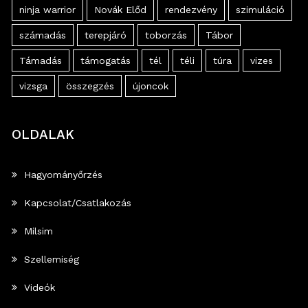
ninja warrior
Novák Előd
rendezvény
szimuláció
számadás
terepjáró
toborzás
Tábor
Támadás
támogatás
tél
téli
túra
vizes
vizsga
összegzés
újoncok
OLDALAK
Hagyományőrzés
Kapcsolat/Csatlakozás
Milsim
Szellemiség
Videók