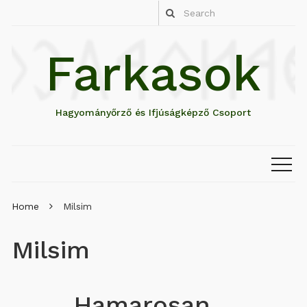
Farkasok
Hagyományőrző és Ifjúságképző Csoport
Home
Milsim
Milsim
Hamarosan…