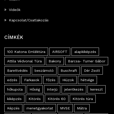
Videók
Kapcsolat/Csatlakozás
CÍMKÉK
100 Katona Emléktúra
AIRSOFT
alapkiképzés
Attila Védvonal Túra
Bakony
Barcsa- Turner Gábor
Barettvédés
beszámoló
Buschraft
Dér Zsolt
edzés
Farkasok
főzés
Hiúzok
hétvége
hőkupola
Hőség
Interjú
jelentkezés
kereszt
kiképzés
Kitörés
Kitörés 60
Kitörés túra
Képzés
menetgyakorlat
MVSE
Mátra