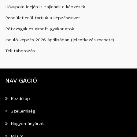
Hőkupola idején is zajlanak a képzések
Rendületlenül tartjuk a képzéseinket
Pótvizsgák és airsoft-gyakorlatok
Induló képzés 2026 áprilisában (jelentkezés menete)
Téli táborozás
NAVIGÁCIÓ
Kezdőlap
Szellemiség
Hagyományőrzés
Milsim