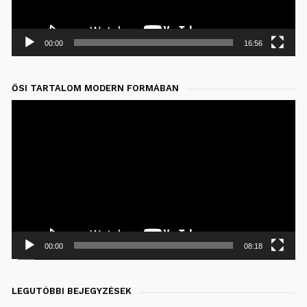
00:00
16:56
ŐSI TARTALOM MODERN FORMÁBAN
Videólejátszó
00:00
08:18
LEGUTÓBBI BEJEGYZÉSEK